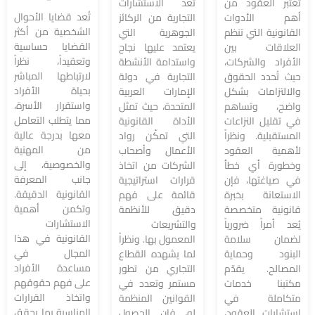
تُعتبر العقود من
تُعد الاستشارات
تُعد قضايا الأحوال
أهم الأدوات
التجارية من الركائز
الشخصية من أكثر
القانونية التي تنظم
الجوهرية التي
القضايا حساسية
العلاقات بين
يعتمد عليها نجاح
وتعقيداً، نظراً
الأفراد والشركات،
واستدامة الأنشطة
لارتباطها المباشر
حيث تُحدد الحقوق
التجارية في دولة
بحياة الأفراد
والالتزامات بشكل
الإمارات العربية
واستقرار الأسرة،
واضح، وتساهم
المتحدة، حيث تمثل
مما يتطلب التعامل
في تقليل النزاعات
الأداة القانونية
معها بدرجة عالية
المستقبلية. ونظراً
التي تمكّن رواد
من المهنية
لأهمية العقود
الأعمال وأصحاب
والخصوصية، إلى
وخطورة أي خطأ
الشركات من اتخاذ
جانب المعرفة
في صياغتها، فإن
قرارات استراتيجية
القانونية الدقيقة.
الاستعانة بخبرة
قائمة على فهم
وتكمن أهمية
قانونية متخصصة
دقيق للأنظمة
الاستشارات
يُعد أمراً ضرورياً
والتشريعات
القانونية في هذا
لضمان سلامة
المعمول بها. ونظراً
المجال في
البنود وحماية
لما يشهده القطاع
مساعدة الأفراد
المصالح. يقدّم
التجاري من تطور
على فهم حقوقهم
مكتبنا خدمات
مستمر وتعدد في
واتخاذ القرارات
متكاملة في
القوانين المنظمة
المناسبة بما يحقق
استشارات العقود،
له، فإن الحصول