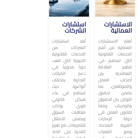
الاستشارات
استشارات
العمالية
الشركات
تُعتبر الاستشارات
تُعد استشارات
العمالية من أهم
الشركات من
الخدمات القانونية
الخدمات القانونية
التي تساهم في
الحيوية التي تلعب
تنظيم العلاقة
دوراً محورياً في
التعاقدية بين
دعم الكيانات
أصحاب العمل
التجارية بمختلف
والموظفين، بما
أنواعها، حيث
يضمن تحقيق
تساهم في بناء
التوازن بين الحقوق
هيكل قانوني
والواجبات وفقاً
قوي يواكب
لقانون العمل في
متطلبات السوق
دولة الإمارات
ويضمن الامتثال
العربية المتحدة.
للتشريعات، مع تعزيز
ومع التغيرات
القدرة على اتخاذ