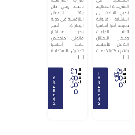
المستمرة في
قرارات استراتيجية
التشريعات العمالية،
ناجحة. وفي ظل
تصبح الحاجة إلى
بيئة الأعمال
استشارة قانونية
التنافسية في دولة
دقيقة أمراً أساسياً
الإمارات، أصبح
لتجنب النزاعات
وجود مستشار
وضمان الامتثال
قانوني متخصص
الكامل للأنظمة.
عاملاً أساسياً
يقدّم مكتبنا خدمات
لتحقيق الاستدامة
[…]
[…]
1
5
ال
ال
در
در
هم
ه
س
إ
س
إ
0
0
إمرا
م
ع
ع
ق
ق
تي
إمر
ر :
ر :
را
را
0
0
ات
ء
ء
ي
0
ال
ال
م
م
زي
زي
د
د