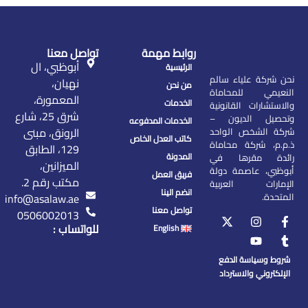
روابط مهمة
تواصل معنا
أبوظبي، ال
الرئيسية
نحن شركة علياء سالم
نهيان،
من نحن
النعيمي للمحاماة
المعمورة،
الخدمات
والاستشارات القانونية
شرق 25، شارع
وتحصيل الديون –
الخدمات المدفوعه
الرونق، مبنى
شركة الشخص الواحد
كاتب العدل الخاص
ذ.م.م، شركة محاماة
129، الطابق
المدونة
رائدة مقرها في
الميزانين،
أبوظبي، عاصمة دولة
فريق العمل
مكتب رقم 2.
الإمارات العربية
انضم الينا
المتحدة.
info@asalaw.ae
تواصل معنا
0506002013
للواتساب :
English
شروط وسياسة الدفع
الإلكتروني والاسترداد