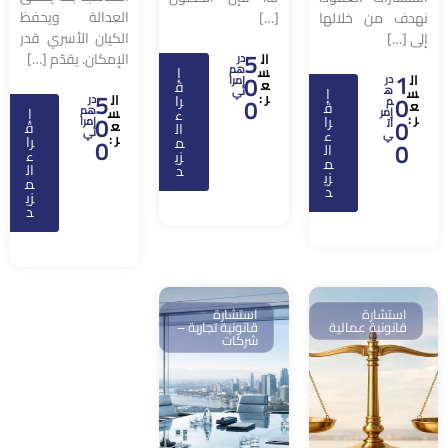
العدالة ويحفظ
نهدف من خلالها
[…]
الكيان الأسري قدر
إلى […]
5
الإمكان. يقدّم […]
ال
در
هم
س
إ
1
0
ال
در
إمرا
ع
ق
ه
س
إ
تي
5
ر :
0
را
ال
0
در
م
ع
ق
هم
س
إ
إمر
ء
ر :
0
را
0
إمرا
ات
ع
ق
ال
تي
ء
ي
ر :
را
م
0
0
ال
ء
زي
م
ال
د
زي
م
د
زي
د
استشارة
استشارة
قانونية عمالية
قانونية تجارية –
شركات