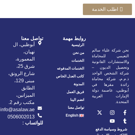
اطلب الخدمة
روابط مهمة
تواصل معنا
أبوظبي، ال
الرئيسية
نحن شركة علياء سالم
نهيان،
من نحن
النعيمي للمحاماة
المعمورة،
الخدمات
والاستشارات القانونية
شرق 25،
وتحصيل الديون –
الخدمات المدفوعه
شركة الشخص الواحد
شارع الرونق،
كاتب العدل الخاص
ذ.م.م، شركة محاماة
مبنى 129،
المدونة
رائدة مقرها في
الطابق
أبوظبي، عاصمة دولة
فريق العمل
الميزانين،
الإمارات العربية
انضم الينا
المتحدة.
مكتب رقم 2.
تواصل معنا
info@asalaw.ae
English
0506002013
للواتساب :
شروط وسياسة الدفع