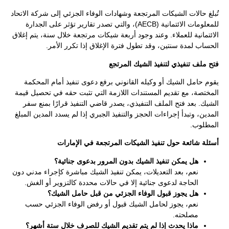
تُبلغ حالات الشيكات المرتجعة وشهادات الوفاء الجزئي إلى شركة الاتحاد
للمعلومات الائتمانية (AECB)، والتي تصدر تقارير تؤثر على الجدارة
الائتمانية للعملاء. وعند وجود أربعة شيكات مرتجعة خلال سنة، يتم إغلاق
الحساب لمدة سنتين، وقد تطول فترة الإغلاق إذا تكرر الأمر.
فتح ملف تنفيذي لتنفيذ الشيك المرتجع
يقوم حامل الشيك أو وكيله القانوني برفع دعوى تنفيذ أمام المحكمة
المختصة، مع تقديم المستندات اللازمة التي تثبت حقه في تحصيل قيمة
الشيك. بعد فتح الملف التنفيذي، يصدر قاضي التنفيذ قرارًا بمنع سفر
المدين، وتبدأ إجراءات الحجز والتنفيذ الجبري إذا لم يسدد المدين المبلغ
المطلوب.
أسئلة شائعة حول تنفيذ الشيكات المرتجعة في الإمارات
هل يمكن تنفيذ الشيك بدون المرور بدعوى جنائية؟
نعم، بعد التعديلات، يمكن تنفيذ الشيك مباشرة كإجراء مدني دون
الحاجة لدعوى جنائية إلا في حالات محددة كالتزوير أو الغش.
هل يجوز قبول الوفاء الجزئي من قبل حامل الشيك؟
نعم، يجوز لحامل الشيك قبول أو رفض الوفاء الجزئي حسب
مصلحته.
ماذا يحدث إذا لم يتم تقديم الشيك للصرف خلال ستة أشهر؟