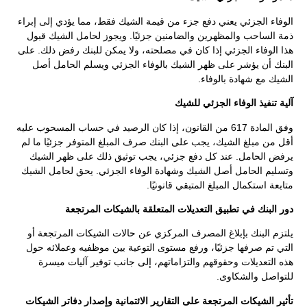
الوفاء الجزئي يعني دفع جزء من قيمة الشيك فقط، مما يؤدي إلى إبراء
ذمة الساحب والمظهرين والضامنين جزئيًا. ويجوز لحامل الشيك قبول
هذا الوفاء الجزئي إذا كان في مصلحته، ولا يمكن للبنك رفض ذلك. على
البنك أن يؤشر على ظهر الشيك بالوفاء الجزئي ويسلم الحامل أصل
الشيك مع شهادة بالوفاء.
آلية تنفيذ الوفاء الجزئي للشيك
وفق المادة 617 من القانون، إذا كان الرصيد في حساب المسحوب عليه
أقل من مبلغ الشيك، يجب على البنك صرف المبلغ المتوفر جزئيًا ما لم
يرفض الحامل. عند كل دفع جزئي، يجب توثيق ذلك على ظهر الشيك
وتسليم الحامل أصل الشيك وشهادة الوفاء الجزئي. يحق لحامل الشيك
متابعة استكمال المبلغ المتبقي قانونيًا.
دور البنك في تطبيق التعديلات المتعلقة بالشيكات المرتجعة
يلتزم البنك بإبلاغ المصرف المركزي عن حالات الشيكات المرتجعة أو
التي تم صرفها جزئيًا، ورفع مستوى التوعية بين موظفيه وعملائه حول
هذه التعديلات وحقوقهم والتزاماتهم، إلى جانب توفير آليات ميسرة
للتواصل والشكاوى.
تأثير الشيكات المرتجعة على التقارير الائتمانية وإصدار دفاتر الشيكات