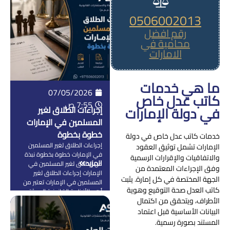
نزاعات طويلة بين الورثة أو يؤدي
0506002013
إلى تعطيل الأموال والعقارات
والشركات لفترات طويلة القانون
رقم افضل
الإماراتي نظم […]
محامية في
الامارات
ما هي خدمات
07/05/2026
كاتب عدل خاص
7:55 ص
في دولة الإمارات
إجراءات الطلاق لغير
المسلمين في الإمارات
خطوة بخطوة
خدمات كاتب عدل خاص في دولة
إجراءات الطلاق لغير المسلمين
الإمارات تشمل توثيق العقود
في الإمارات خطوة بخطوة نبذة
والاتفاقيات والإقرارات الرسمية
المزيد
عن الطلاق لغير المسلمين في
وفق الإجراءات المعتمدة من
الإمارات إجراءات الطلاق لغير
الجهة المختصة في كل إمارة. يثبت
المسلمين في الإمارات تعتبر من
كاتب العدل صحة التوقيع وهوية
أهم الأنظمة القانونية الحديثة
الأطراف، ويتحقق من اكتمال
اللي تم تطويرها داخل الدولة
عشان تواكب التنوع الثقافي
البيانات الأساسية قبل اعتماد
الكبير الموجود في المجتمع
المستند بصورة رسمية.
الإماراتي، حيث تضم الإمارات