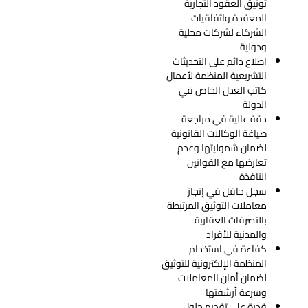
توثيق العقود التجارية
المعقدة واتفاقيات
الشركاء لشركات محلية
ودولية
اطلاع دائم على التحديثات
التشريعية المنظمة لأعمال
كاتب العدل الخاص في
الدولة
دقة عالية في مراجعة
صياغة الوكالات القانونية
لضمان شموليتها وعدم
تعارضها مع القوانين
النافذة
سجل حافل في إنجاز
معاملات التوثيق المرتبطة
بالتصرفات العقارية
والمدنية للأفراد
كفاءة في استخدام
المنظمة الإلكترونية للتوثيق
لضمان أمان المعاملات
وسرعة أرشفتها
قدرة على تقديم حلول