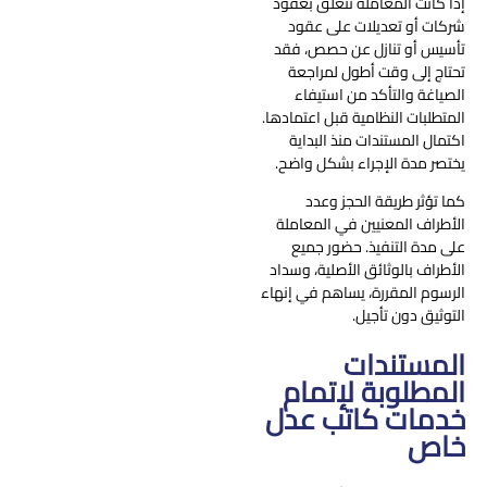
إذا كانت المعاملة تتعلق بعقود
شركات أو تعديلات على عقود
تأسيس أو تنازل عن حصص، فقد
تحتاج إلى وقت أطول لمراجعة
الصياغة والتأكد من استيفاء
المتطلبات النظامية قبل اعتمادها.
اكتمال المستندات منذ البداية
يختصر مدة الإجراء بشكل واضح.
كما تؤثر طريقة الحجز وعدد
الأطراف المعنيين في المعاملة
على مدة التنفيذ. حضور جميع
الأطراف بالوثائق الأصلية، وسداد
الرسوم المقررة، يساهم في إنهاء
التوثيق دون تأجيل.
المستندات
المطلوبة لإتمام
خدمات كاتب عدل
خاص