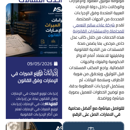
موثوقة لتوثيق العقود والإقرارات
والوكالات داخل دولة الإمارات
العربية المتحدة وفق الإجراءات
المحددة من الجهات المختصة.
تقدم
شركة علياء سالم النعيمي
للمحاماة والاستشارات القانونية
هذه الخدمات من خلال كاتب عدل
خاص مرخص، بما يضمن صحة
المستندات من الناحية القانونية
وقابليتها للاعتماد أمام الدوائر
الحكومية والبنوك والجهات
09/05/2026
القضائية. يراجع المكتب المستندات
7:49 ص
إجراءات توزيع الميراث في
قبل التوثيق، ويتحقق من هوية
الأطراف وسلامة البيانات، ثم
الإمارات وفق القانون
يستكمل الإجراءات المطلوبة بدقة،
مع توضيح الخطوات للعميل بصورة
إجراءات توزيع الميراث في الإمارات
مباشرة وواضحة.
وفق القانون نبذة عن إجراءات
المزيد
توزيع الميراث في الإمارات إجراءات
للتواصل مباشرة مع أفضل محامية
توزيع الميراث في الإمارات تعتبر
في الامارات، اتصل على الرقم:
من أكثر الإجراءات القانونية
حساسية وتعقيد لأنها ترتبط
بحقوق مالية وأسرية كبيرة، وأي
خطأ أو تأخير فيها ممكن يسبب