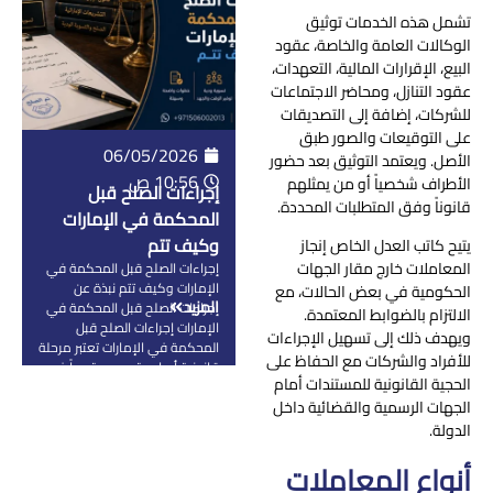
جنسيات متعددة وأنظمة قانونية
تشمل هذه الخدمات توثيق
مختلفة، لذلك تم وضع إطار
الوكالات العامة والخاصة، عقود
قانوني واضح […]
البيع، الإقرارات المالية، التعهدات،
عقود التنازل، ومحاضر الاجتماعات
للشركات، إضافة إلى التصديقات
على التوقيعات والصور طبق
06/05/2026
الأصل. ويعتمد التوثيق بعد حضور
10:56 ص
الأطراف شخصياً أو من يمثلهم
إجراءات الصلح قبل
قانوناً وفق المتطلبات المحددة.
المحكمة في الإمارات
وكيف تتم
يتيح كاتب العدل الخاص إنجاز
المعاملات خارج مقار الجهات
إجراءات الصلح قبل المحكمة في
الإمارات وكيف تتم نبذة عن
الحكومية في بعض الحالات، مع
المزيد
إجراءات الصلح قبل المحكمة في
الالتزام بالضوابط المعتمدة.
الإمارات إجراءات الصلح قبل
ويهدف ذلك إلى تسهيل الإجراءات
المحكمة في الإمارات تعتبر مرحلة
للأفراد والشركات مع الحفاظ على
قانونية أساسية ومهمة جداً في
الحجية القانونية للمستندات أمام
النظام القضائي، لأنها تهدف إلى
الجهات الرسمية والقضائية داخل
حل النزاعات بين الأطراف بطريقة
ودية قبل ما يتم اللجوء إلى
الدولة.
المحاكم والدخول في إجراءات
أنواع المعاملات
التقاضي الطويلة. الفكرة هنا إن
الدولة […]