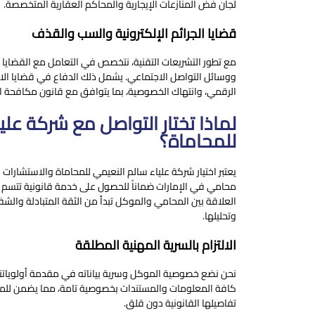
لجان فض المنازعات الإيجارية والمحاكم العقارية المتخصصة.
قضايا الجرائم الإلكترونية والسب والقذف
مع تطور التشريعات التقنية، نتخصص في التعامل مع القضايا ا
ووسائل التواصل الاجتماعي. يشمل ذلك الدفاع في قضايا الابت
الرقمي، وانتهاك الخصوصية، بما يتوافق مع قانون مكافحة الشا
لماذا تختار التواصل مع شركة علي
للمحاماة؟
يعتبر اختيار شركة علياء سالم النعيمي للمحاماة والاستشارات 
محامي في الإمارات ضماناً للحصول على خدمة قانونية تتسم ب
العلاقة بين المحامي والموكل تبدأ من الثقة المتبادلة وال
وتحليلها.
الالتزام بالسرية المهنية المطلقة
نحن نضع خصوصية الموكل وسرية بياناته في مقدمة أولوياتنا. 
كافة المعلومات والمستندات بخصوصية تامة، مما يضمن للم
تفاصيلها القانونية دون قلق.