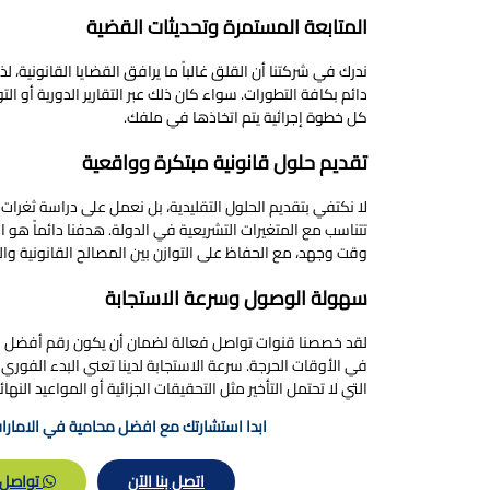
المتابعة المستمرة وتحديثات القضية
ندرك في شركتنا أن القلق غالباً ما يرافق القضايا القانونية، 
دائم بكافة التطورات. سواء كان ذلك عبر التقارير الدورية أو ا
كل خطوة إجرائية يتم اتخاذها في ملفك.
تقديم حلول قانونية مبتكرة وواقعية
لا نكتفي بتقديم الحلول التقليدية، بل نعمل على دراسة ثغرات 
تتناسب مع المتغيرات التشريعية في الدولة. هدفنا دائماً هو
وقت وجهد، مع الحفاظ على التوازن بين المصالح القانونية وا
سهولة الوصول وسرعة الاستجابة
لقد خصصنا قنوات تواصل فعالة لضمان أن يكون رقم أفضل مح
في الأوقات الحرجة. سرعة الاستجابة لدينا تعني البدء الفو
التي لا تحتمل التأخير مثل التحقيقات الجزائية أو المواعيد النها
ابدا استشارتك مع افضل محامية في الامارات
اتصل بنا الآن
تواصل 