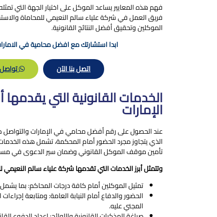
فهم هذه المعايير يساعد الموكل على اختيار الجهة التي تمث
فريق العمل في شركة علياء سالم النعيمي للمحاماة والاستش
الموكلين وتحقيق أفضل النتائج القانونية.
ابدا استشارتك مع افضل محامية في الامارات
اتصل بنا الآن
تواصل 
الخدمات القانونية التي يقدمه
الإمارات
عند الحصول على رقم أفضل محامي في الإمارات والتواصل معه
الذي يتجاوز مجرد الحضور أمام المحكمة، تشمل هذه الخدمات
تأمين موقف الموكل القانوني وضمان سير الدعوى في مسار
وتتمثل أبرز الخدمات التي تقدمها شركة علياء سالم النعيمي ل
تمثيل الموكلين أمام كافة درجات المحاكم: بما يشمل الم
الحضور والدفاع أمام النيابة العامة: ومتابعة إجراءا
المجني عليه.
صياغة المذكرات القانونية واللوائح: إعداد الدفوع القا