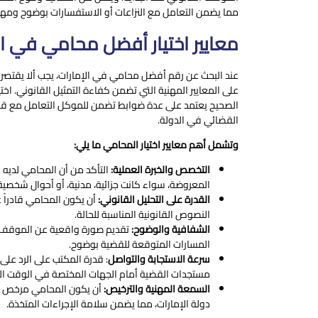
مما يضمن التعامل مع النزاعات أو الاستفسارات بوضوح ومهني
معايير اختيار أفضل محامي في ال
عند البحث عن رقم أفضل محامي في الإمارات، يجب ألا يقتصر 
على المعايير المهنية التي تضمن كفاءة التمثيل القانوني. اخت
الصحيح يعتمد على عدة ضوابط تضمن للموكل التعامل مع قضيت
القضائي في الدولة.
وتشمل أهم معايير اختيار المحامي ما يلي:
التخصص والخبرة العملية:
التأكد من أن المحامي لديه
المعروضة، سواء كانت جزائية، مدنية، أو أحوال شخصية
القدرة على التحليل القانوني:
أن يكون المحامي قادراً 
النصوص القانونية المناسبة للحالة.
الشفافية والوضوح:
تقديم صورة واقعية عن الموقف ا
المسارات المتوقعة للقضية بوضوح.
سرعة الاستجابة والتواصل
: قدرة المكتب على الرد عل
مستجدات القضية أمام الجهات المختصة في الوقت ال
السمعة المهنية والترخيص:
أن يكون المحامي مرخص و
دولة الإمارات، مما يضمن سلامة الإجراءات المتخذة.