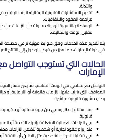
والأدلة.
تقديم الاستشارات القانونية الوقائية: لتجنب الوقوع 
مراجعة العقود والاتفاقيات.
الوساطة والتسوية الودية: محاولة حل النزاعات عن طر
لتقليل الوقت والتكاليف.
يتم تقديم هذه الخدمات وفق ضوابط مهنية تراعي مصلحة الم
في دولة الإمارات، مما يعزز من فرص الوصول إلى النتائج المر
الحالات التي تستوجب التواصل 
الإمارات
التواصل مع محامي في الوقت المناسب قد يغير مسار الموضو
المواقف التي يترتب عليها التزامات قانونية أو آثار مالية أو جزائ
بطلب مشورة قانونية مباشرة:
عند استلام إخطار رسمي من جهة قضائية أو حكومية، مث
قانونية.
في النزاعات العمالية المتعلقة بإنهاء الخدمة أو المست
عند إبرام عقود تجارية أو شخصية تتضمن التزامات ممتدة
في قضايا الأحوال الشخصية مثل الطلاق أو النفقة أو ا