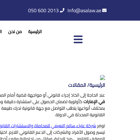
050 600 2013
Info@asalaw.ae
الرئيسية
من نحن
ا
الرئيسية/ المقالات
عند الحاجة إلى اتخاذ إجراء قانوني أو مواجهة قضية أمام المح
في الإمارات
كأولوية لضمان الحصول على استشارة دقيقة ومو
بمختلف أنواعها يتطلب التواصل مع جهة قانونية تدرك طبيعة 
القانونية المحدثة في الدولة.
توفر
شركة علياء سالم النعيمي للمحاماة والاستشارات القانون
تيسير وصول الأفراد والشركات إلى الدعم القانوني اللازم. اخ
الموقف القانوني منذ البداية، ويقلل من احتمالية وقوع أخطاء