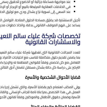
عند مواجهة مساءلة جزائية أو الخضوع لتحقيق رسمي.
في الخلافات العقارية المرتبطة بالبيع أو الإيجار أو الإخ
عند السعي إلى تسوية نزاع بشكل ودي مع توثيق الحقو
تأجيل الاستشارة قد يضيّق مساحة الحلول المتاحة. التواصل ا
يساعد على فهم الموقف القانوني بدقة، واتخاذ خطوات مدرو
تخصصات شركة علياء سالم النعي
والاستشارات القانونية
تتعدد المجالات القانونية التي تغطيها شركة علياء سالم النعي
بما يضمن تقديم حلول متكاملة تتناسب مع احتياجات الأفراد و
التعامل مع كل تخصص وفقاً للقوانين المنظمة له والإجراءات 
التركيز على دراسة كل حالة بشكل مستقل لضمان أدق النتائج.
قضايا الأحوال الشخصية والأسرة
يولي المكتب اهتمام كبير بقضايا الأسرة، والتي تشمل إجراءات ا
العمل في هذا التخصص بمراعاة تامة للجانب الإنساني والقان
الأسرة وضمان حقوق الأطفال والموكلين وفقاً لقانون الأحوا
القضايا الجزائية والدفاع الجنائي