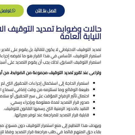
اتصل بنا الآن
تواصل 
حالات وضوابط تمديد التوقيف ال
النيابة العامة
تمديد التوقيف الاحتياطي لا يكون تلقائيا، بل يقوم على تقدير قا
استمرار التوقيف. الأساس في هذا القرار هو ما تفرضه إجراء
استمرار التوقيف السابق، لذلك يجب أن يقوم التمديد على أسبا
وتراعى عند تقرير تمديد التوقيف مجموعة من الضوابط، من أبر
استمرار الحاجة إلى استكمال إجراءات التحقيق التي لم ت
طبيعة الوقائع وما تستلزمه من وقت إضافي لسماع الأ
احتمال تأثير الإفراج المؤقت على سير التحقيق أو سلامة
صدور قرار التمديد لمدة معلومة وبإجراء رسمي.
التقيد بالحدود الزمنية التي رسمها القانون للتوقيف.
قابلية قرار التمديد للمراجعة عند توفر مبرراتها.
ويهدف هذا التنظيم إلى منع استمرار التوقيف دون مسوغ، مع
بقاء حق المتهم قائما في طلب مراجعة قرار التمديد وفقا للإج