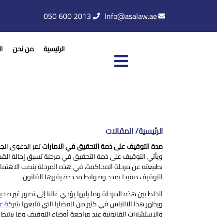
050 600 2013
Info@asalaw.ae
الرئيسية
من نحن
ا
الرئيسية/ المقالات
مدة التوقيف على ذمة التحقيق في الامارات
تمر الدعوى الجز
ويأتي التوقيف على ذمة التحقيق في مرحلة تسبق إحالة الق
بطبيعته عن مرحلة المحاكمة، في هذه المرحلة ينصب الاهتما
التوقيف مقيدا بمدد وضوابط محددة يقررها القانون.
الخلط بين هذه المرحلة وما يليها يؤدي غالبا إلى تصور غير صحي
ويظهر هذا الالتباس في كثير من القضايا التي تتابعها
شركة عل
والاستشارات القانونية عند مراجعة أوضاع التوقيف وما يرتبط 