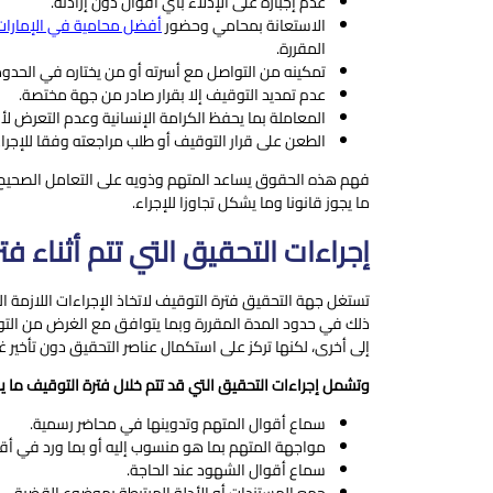
عدم إجباره على الإدلاء بأي أقوال دون إرادته.
الاستعانة بمحامي وحضور
أفضل محامية في الإمارات
المقررة.
تمكينه من التواصل مع أسرته أو من يختاره في الحدود 
عدم تمديد التوقيف إلا بقرار صادر من جهة مختصة.
المعاملة بما يحفظ الكرامة الإنسانية وعدم التعرض لأ
الطعن على قرار التوقيف أو طلب مراجعته وفقا للإجراء
فهم هذه الحقوق يساعد المتهم وذويه على التعامل الصحيح م
ما يجوز قانونا وما يشكل تجاوزا للإجراء.
إجراءات التحقيق التي تتم أثناء ف
تستغل جهة التحقيق فترة التوقيف لاتخاذ الإجراءات اللازمة ا
ذلك في حدود المدة المقررة وبما يتوافق مع الغرض من الت
إلى أخرى، لكنها تركز على استكمال عناصر التحقيق دون تأخير غير
وتشمل إجراءات التحقيق التي قد تتم خلال فترة التوقيف ما يل
سماع أقوال المتهم وتدوينها في محاضر رسمية.
مواجهة المتهم بما هو منسوب إليه أو بما ورد في أق
سماع أقوال الشهود عند الحاجة.
جمع المستندات أو الأدلة المرتبطة بموضوع القضية.