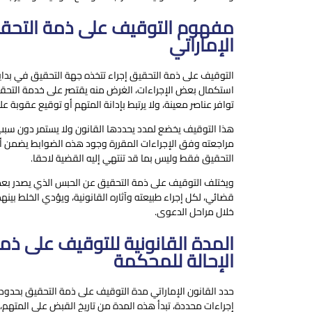
مفهوم التوقيف على ذمة التحقي
الإماراتي
التوقيف على ذمة التحقيق إجراء تتخذه جهة التحقيق في بداية 
استكمال بعض الإجراءات، الغرض منه يقتصر على خدمة التحقي
توافر عناصر معينة، ولا يرتبط بإدانة المتهم أو توقيع عقوبة علي
هذا التوقيف يخضع لمدد يحددها القانون ولا يستمر دون سبب.
مراجعته وفق الإجراءات المقررة وجود هذه الضوابط يضمن أن
التحقيق فقط وليس بما قد تنتهي إليه القضية لاحقا.
ويختلف التوقيف على ذمة التحقيق عن الحبس الذي يصدر بعد ا
قضائي، لكل إجراء طبيعته وآثاره القانونية، ويؤدي الخلط بين
خلال مراحل الدعوى.
المدة القانونية للتوقيف على ذم
الإحالة للمحكمة
حدد القانون الإماراتي
مدة التوقيف على ذمة التحقيق
بحدود 
إجراءات محددة، تبدأ هذه المدة من تاريخ القبض على المتهم، ولا