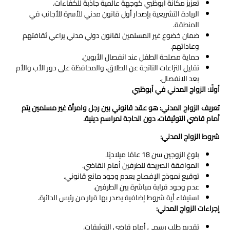
تعزيز مكانة أبوظبي كوجهة عالمية جاذبة للكفاءات.
الريادة التشريعية بإصدار أول قانون مدني للأسرة للأجانب في
المنطقة.
ضمان خضوع غير المسلمين لقانون دولي مدني يراعي ثقافتهم
وعاداتهم.
حماية مصلحة الطفل عند انفصال الأبوين.
تقليل النزاعات الناتجة عن الطلاق، والمحافظة على دور الأب والأم
بعد الانفصال.
أولًا: الزواج المدني في أبوظبي
تعريف الزواج المدني
:
هو عقد قانوني بين رجل وامرأة غير مسلمين يتم
أمام قاضي التوثيقات، دون الحاجة لمراسم دينية
.
شروط الزواج المدني
:
بلوغ الزوجين سن 18 عامًا ميلاديًا.
الموافقة الصريحة للطرفين أمام القاضي.
توقيع نموذج الإفصاح بعدم وجود مانع قانوني.
عدم وجود قرابة مباشرة بين الطرفين.
استيفاء أية شروط إضافية يصدر بها قرار من رئيس الدائرة.
إجراءات الزواج المدني
:
تقديم طلب رسمي أمام قاضي التوثيقات.