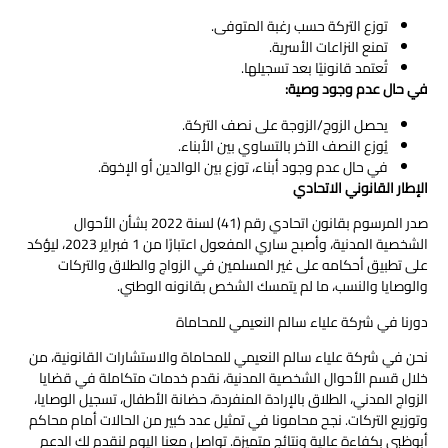
توزع التركة حسب رغبة المتوفى.
تمنع النزاعات الأسرية.
تُعتمد قانونيًا بعد تسجيلها.
في حال عدم وجود وصية
:
يحصل الزوج/الزوجة على نصف التركة.
يُوزع النصف الآخر بالتساوي بين الأبناء.
في حال عدم وجود أبناء، توزع بين الوالدين أو الإخوة.
الإطار القانوني الاتحادي
صدر المرسوم بقانون اتحادي رقم (41) لسنة 2022 بشأن الأحوال
الشخصية المدنية، وأصبح ساري المفعول اعتبارًا من 1 فبراير 2023، ليؤكد
على تطبيق أحكامه على غير المسلمين في الزواج والطلاق والتركات
والوصايا والنسب، ما لم يتمسك الشخص بقانونه الوطني.
دورنا في شركة علياء سالم النعيمي للمحاماة
نحن في شركة علياء سالم النعيمي للمحاماة والاستشارات القانونية، من
خلال قسم الأحوال الشخصية المدنية، نقدم خدمات متكاملة في قضايا
الزواج المدني، الطلاق بالإرادة المنفردة، حضانة الأطفال، تسجيل الوصايا،
وتوزيع التركات. نجح محامونا في تمثيل عدد كبير من الحالات أمام محاكم
أبوظبي بكفاءة عالية ونتائج متميزة. تواصل معنا اليوم لنقدم لك الدعم