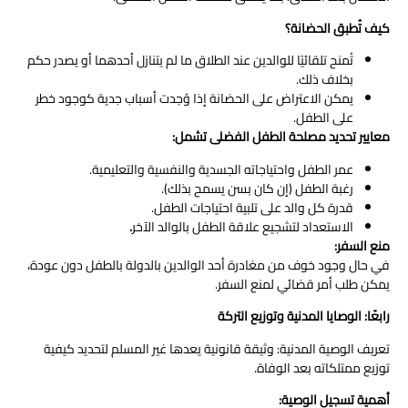
كيف تُطبق الحضانة؟
تُمنح تلقائيًا للوالدين عند الطلاق ما لم يتنازل أحدهما أو يصدر حكم
بخلاف ذلك.
يمكن الاعتراض على الحضانة إذا وُجدت أسباب جدية كوجود خطر
على الطفل.
معايير تحديد مصلحة الطفل الفضلى تشمل
:
عمر الطفل واحتياجاته الجسدية والنفسية والتعليمية.
رغبة الطفل (إن كان بسن يسمح بذلك).
قدرة كل والد على تلبية احتياجات الطفل.
الاستعداد لتشجيع علاقة الطفل بالوالد الآخر
.
منع السفر
:
في حال وجود خوف من مغادرة أحد الوالدين بالدولة بالطفل دون عودة،
يمكن طلب أمر قضائي لمنع السفر.
رابعًا: الوصايا المدنية وتوزيع التركة
تعريف الوصية المدنية: وثيقة قانونية يعدها غير المسلم لتحديد كيفية
توزيع ممتلكاته بعد الوفاة.
أهمية تسجيل الوصية
: