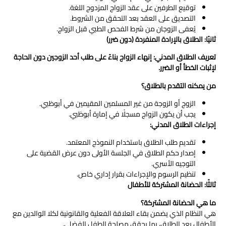
توقيع الطرفين على عقد الزواج المزدوج اللغة.
التصديق على العقد بعد التحقق من الشروط.
يُعفى الزوجان من شرط الفحص الطبي قبل الزواج.
ثانيًا: الطلاق بالإرادة المنفردة (دون ضرر)
تعريف الطلاق المدني
:
إنهاء الزواج بناءً على طلب أحد الزوجين دون الحاجة
لإثبات الخطأ أو الضرر
.
من يمكنه التقدم بالطلاق؟
الزوج أو الزوجة من غير المسلمين المقيمين في أبوظبي.
يجب أن يكون الزواج مسجلًا في إمارة أبوظبي.
إجراءات الطلاق المدني
:
تقديم طلب الطلاق باستخدام النموذج المعتمد.
إصدار حكم الطلاق في الجلسة الأولى دون عرض القضية على
التوجيه الأسري.
تنظيم الرسوم والإجراءات بقرار إداري خاص.
ثالثًا: الحضانة المشتركة للأطفال
ما هي الحضانة المشتركة؟
هي النظام الذي يضمن بقاء العلاقة الفعلية والقانونية لكلا الوالدين مع
الأطفال بعد الطلاق، بما يحقق مصلحة الطفل الفضلى.