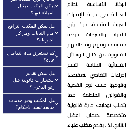
الركائز الأساسية لنظام
يمكن للمكتب تمثيل
العدالة في دولة الإمارات
العملاء فيها؟
العربية المتحدة، حيث يتيح
هل يمكن للمكتب الترافع
للأفراد والشركات فرصة
أمام النيابات ومراكز
الشرطة؟
حماية حقوقهم ومصالحهم
القانونية من خلال الوسائل
كم تستغرق مدة التقاضي
عادة؟
القضائية المتاحة. تتسم
إجراءات التقاضي بتعقيدها
هل يمكن تقديم
استشارات قانونية قبل
وتنوعها حسب نوع القضية
رفع الدعوى؟
والقوانين المنظمة، مما
هل المكتب يوفر خدمات
يتطلب توظيف خبرة قانونية
متابعة تنفيذ الأحكام؟
متخصصة لضمان أفضل
النتائج. لذا، يقدم
مكتب علياء