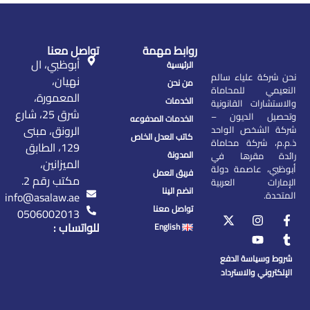
روابط مهمة
تواصل معنا
أبوظبي، ال
الرئيسية
نحن شركة علياء سالم
نهيان،
من نحن
النعيمي للمحاماة
المعمورة،
الخدمات
والاستشارات القانونية
شرق 25، شارع
وتحصيل الديون –
الخدمات المدفوعه
الرونق، مبنى
شركة الشخص الواحد
كاتب العدل الخاص
ذ.م.م، شركة محاماة
129، الطابق
المدونة
رائدة مقرها في
الميزانين،
أبوظبي، عاصمة دولة
فريق العمل
مكتب رقم 2.
الإمارات العربية
انضم الينا
المتحدة.
info@asalaw.ae
تواصل معنا
0506002013
للواتساب :
English
شروط وسياسة الدفع
الإلكتروني والاسترداد