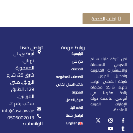
اطلب الخدمة
روابط مهمة
تواصل معنا
أبوظبي، ال
الرئيسية
نحن شركة علياء سالم
نهيان،
من نحن
النعيمي للمحاماة
المعمورة،
الخدمات
والاستشارات القانونية
شرق 25، شارع
وتحصيل الديون –
الخدمات المدفوعه
الرونق، مبنى
شركة الشخص الواحد
كاتب العدل الخاص
ذ.م.م، شركة محاماة
129، الطابق
المدونة
رائدة مقرها في
الميزانين،
أبوظبي، عاصمة دولة
فريق العمل
مكتب رقم 2.
الإمارات العربية
انضم الينا
المتحدة.
info@asalaw.ae
تواصل معنا
0506002013
للواتساب :
English