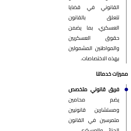
القانوني في قضايا
تتعلق بالقانون
العسكري، بما يضمن
حقوق العسكريين
والمواطنين المشمولين
بهذه الاختصاصات.
مميزات خدماتنا
فريق قانوني متخصص
يضم محامين
ومستشارين قانونيين
متمرسين في القانون
الجنائي والعسكري.