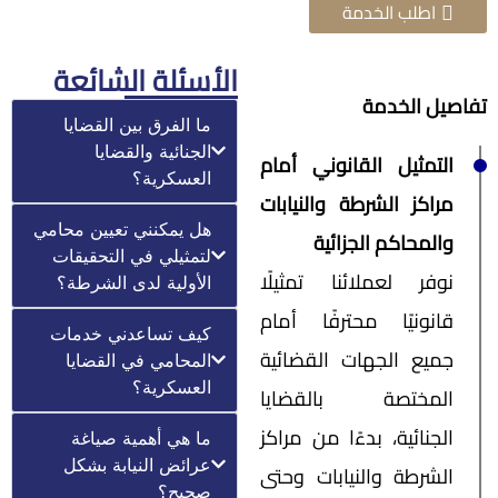
اطلب الخدمة
الأسئلة الشائعة
تفاصيل الخدمة
ما الفرق بين القضايا
الجنائية والقضايا
التمثيل القانوني أمام
العسكرية؟
مراكز الشرطة والنيابات
هل يمكنني تعيين محامي
والمحاكم الجزائية
لتمثيلي في التحقيقات
نوفر لعملائنا تمثيلًا
الأولية لدى الشرطة؟
قانونيًا محترفًا أمام
كيف تساعدني خدمات
جميع الجهات القضائية
المحامي في القضايا
العسكرية؟
المختصة بالقضايا
الجنائية، بدءًا من مراكز
ما هي أهمية صياغة
عرائض النيابة بشكل
الشرطة والنيابات وحتى
صحيح؟