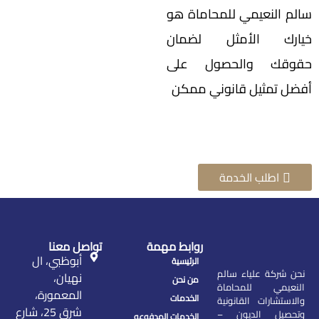
سالم النعيمي للمحاماة هو
خيارك الأمثل لضمان
حقوقك والحصول على
أفضل تمثيل قانوني ممكن
اطلب الخدمة
روابط مهمة
تواصل معنا
أبوظبي، ال
الرئيسية
نحن شركة علياء سالم
نهيان،
من نحن
النعيمي للمحاماة
المعمورة،
الخدمات
والاستشارات القانونية
شرق 25، شارع
وتحصيل الديون –
الخدمات المدفوعه