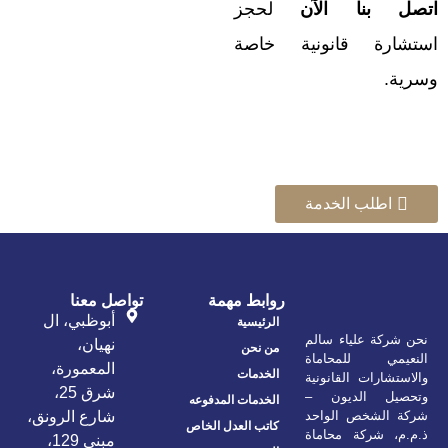
اتصل بنا الآن
لحجز
استشارة قانونية خاصة
وسرية.
اطلب الخدمة
روابط مهمة
تواصل معنا
أبوظبي، ال
الرئيسية
نحن شركة علياء سالم
نهيان،
من نحن
النعيمي للمحاماة
المعمورة،
الخدمات
والاستشارات القانونية
شرق 25،
وتحصيل الديون –
الخدمات المدفوعه
شركة الشخص الواحد
شارع الرونق،
كاتب العدل الخاص
ذ.م.م، شركة محاماة
مبنى 129،