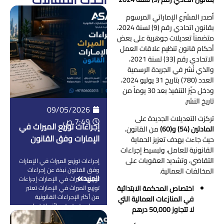
أصدر المشرّع الإماراتي المرسوم
بقانون اتحادي رقم (9) لسنة 2024،
متضمناً تعديلات جوهرية على بعض
أحكام قانون تنظيم علاقات العمل
الاتحادي رقم (33) لسنة 2021،
والذي نُشر في الجريدة الرسمية
العدد (780) بتاريخ 31 يوليو 2024،
ودخل حيّز التنفيذ بعد 30 يوماً من
تاريخ النشر.
09/05/2026
تركزت التعديلات الجديدة على
7:49 ص
إجراءات توزيع الميراث في
المادتين (54) و
(60)
من القانون،
الإمارات وفق القانون
حيث جاءت بهدف تعزيز الحماية
القانونية للعامل، وتبسيط إجراءات
التقاضي، وتشديد العقوبات على
إجراءات توزيع الميراث في الإمارات
وفق القانون نبذة عن إجراءات
المخالفات العمالية.
المزيد
توزيع الميراث في الإمارات إجراءات
اختصاص المحكمة الابتدائية
توزيع الميراث في الإمارات تعتبر
من أكثر الإجراءات القانونية
في المنازعات العمالية التي
حساسية وتعقيد لأنها ترتبط
لا تتجاوز 50,000 درهم
بحقوق مالية وأسرية كبيرة، وأي
خطأ أو تأخير فيها ممكن يسبب