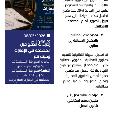
جنسيات متعددة وأنظمة قانونية
بالإجراءات والمواعيد المنصوص
مختلفة، لذلك تم وضع إطار
عليها في المادة (54)، حيث يؤدي
قانوني واضح […]
تجاهل هذه الإجراءات إلى
عدم
قبول الدعوى أمام المحكمة
الابتدائية
.
تمديد مدة المطالبة
06/05/2026
بالحقوق العمالية إلى
10:56 ص
إجراءات الصلح قبل
سنتين
المحكمة في الإمارات
تم تعديل المهلة القانونية لتقديم
وكيف تتم
دعاوى المطالبة بالحقوق العمالية
إجراءات الصلح قبل المحكمة في
من
سنة واحدة إلى سنتين
من تاريخ
الإمارات وكيف تتم نبذة عن
انتهاء علاقة العمل، بما يضمن
المزيد
إجراءات الصلح قبل المحكمة في
الإمارات إجراءات الصلح قبل
حماية أفضل للحقوق العمالية
المحكمة في الإمارات تعتبر مرحلة
ويمنح العامل وقتاً كافياً لتقديم
قانونية أساسية ومهمة جداً في
مطالباته.
النظام القضائي، لأنها تهدف إلى
حل النزاعات بين الأطراف بطريقة
غرامات مالية تصل إلى
ودية قبل ما يتم اللجوء إلى
مليون درهم لمخالفي
المحاكم والدخول في إجراءات
قانون العمل
التقاضي الطويلة. الفكرة هنا إن
الدولة […]