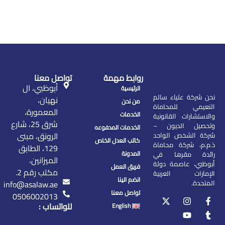
روابط مهمة
تواصل معنا
أبوظبي، ال
الرئيسية
نحن شركة علياء سالم
نهيان،
من نحن
النعيمي للمحاماة
المعمورة،
الخدمات
والاستشارات القانونية
شرق 25، شارع
وتحصيل الديون –
الخدمات المدفوعه
الرونق، مبنى
شركة الشخص الواحد
كاتب العدل الخاص
ذ.م.م، شركة محاماة
129، الطابق
المدونة
رائدة مقرها في
الميزانين،
أبوظبي، عاصمة دولة
فريق العمل
مكتب رقم 2.
الإمارات العربية
انضم الينا
المتحدة.
info@asalaw.ae
تواصل معنا
0506002013
للواتساب :
English