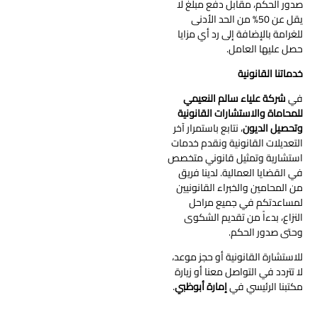
صدور الحكم، مقابل دفع مبلغ لا
يقل عن 50% من الحد الأدنى
للغرامة بالإضافة إلى رد أي مزايا
حصل عليها العامل.
خدماتنا القانونية
في
شركة علياء سالم النعيمي
للمحاماة والاستشارات القانونية
وتحصيل الديون
، نتابع باستمرار آخر
التعديلات القانونية ونقدم خدمات
استشارية وتمثيل قانوني متخصص
في القضايا العمالية. لدينا فريق
من المحامين والخبراء القانونيين
لمساعدتكم في جميع مراحل
النزاع، بدءاً من تقديم الشكوى
وحتى صدور الحكم.
للاستشارة القانونية أو حجز موعد،
لا تتردد في التواصل معنا أو زيارة
مكتبنا الرئيسي في
إمارة أبوظبي
.