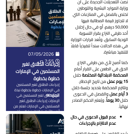
نصت التعديلات الجديدة على أن
نزاعات طويلة بين الورثة أو يؤدي
وزارة الموارد البشرية والتوطين
إلى تعطيل الأموال والعقارات
تختص بالفصل في المنازعات التي
والشركات لفترات طويلة القانون
لا تتجاوز قيمة المطالبة فيها
الإماراتي نظم […]
50,000 درهم، أو في حال إخلال
أحد طرفي النزاع بقرار التسوية
الودية السابق. وتُعد قرارات الوزارة
في هذه الحالات سنداً تنفيذياً قابلاً
للتنفيذ مباشرة.
07/05/2026
7:55 ص
كما أصبح لأي من طرفي النزاع
إجراءات الطلاق لغير
الحق في الطعن على القرار أمام
المسلمين في الإمارات
المحكمة الابتدائية المختصة
خلال
خطوة بخطوة
15
يوم عمل
من تاريخ الإخطار.
إجراءات الطلاق لغير المسلمين
وتلتزم المحكمة بتحديد جلسة خلال
في الإمارات خطوة بخطوة نبذة
3
أيام عمل
والفصل في الدعوى
المزيد
عن الطلاق لغير المسلمين في
خلال
30
يوماً
. ويُعتبر الحكم الصادر
الإمارات إجراءات الطلاق لغير
نهائياً.
المسلمين في الإمارات تعتبر من
أهم الأنظمة القانونية الحديثة
عدم قبول الدعوى في حال
اللي تم تطويرها داخل الدولة
عشان تواكب التنوع الثقافي
عدم الالتزام بالإجراءات
الكبير الموجود في المجتمع
الإماراتي، حيث تضم الإمارات
شدد القانون على ضرورة الالتزام