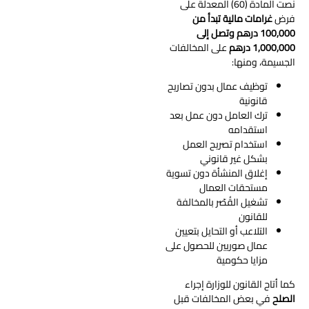
نصت المادة (60) المعدلة على
فرض
غرامات مالية تبدأ من
100,000 درهم وتصل إلى
1,000,000 درهم
على المخالفات
الجسيمة، ومنها:
توظيف عمال بدون تصاريح
قانونية
ترك العامل دون عمل بعد
استقدامه
استخدام تصريح العمل
بشكل غير قانوني
إغلاق المنشأة دون تسوية
مستحقات العمال
تشغيل القُصّر بالمخالفة
للقانون
التلاعب أو التحايل بتعيين
عمال صوريين للحصول على
مزايا حكومية
كما أتاح القانون للوزارة إجراء
الصلح
في بعض المخالفات قبل