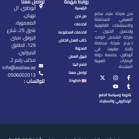
روابط مهمة
تواصل معنا
أبوظبي، ال
الرئيسية
نحن شركة علياء سالم
نهيان،
من نحن
النعيمي للمحاماة
المعمورة،
الخدمات
والاستشارات القانونية
شرق 25، شارع
وتحصيل الديون –
الخدمات المدفوعه
الرونق، مبنى
شركة الشخص الواحد
كاتب العدل الخاص
ذ.م.م، شركة محاماة
129، الطابق
المدونة
رائدة مقرها في
الميزانين،
أبوظبي، عاصمة دولة
فريق العمل
مكتب رقم 2.
الإمارات العربية
انضم الينا
المتحدة.
info@asalaw.ae
تواصل معنا
0506002013
للواتساب :
English
شروط وسياسة الدفع
الإلكتروني والاسترداد