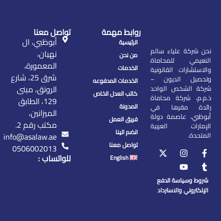
روابط مهمة
تواصل معنا
أبوظبي، ال
الرئيسية
نحن شركة علياء سالم
نهيان،
من نحن
النعيمي للمحاماة
المعمورة،
الخدمات
والاستشارات القانونية
شرق 25، شارع
وتحصيل الديون –
الخدمات المدفوعه
الرونق، مبنى
شركة الشخص الواحد
كاتب العدل الخاص
ذ.م.م، شركة محاماة
129، الطابق
المدونة
رائدة مقرها في
الميزانين،
أبوظبي، عاصمة دولة
فريق العمل
مكتب رقم 2.
الإمارات العربية
انضم الينا
المتحدة.
info@asalaw.ae
تواصل معنا
0506002013
للواتساب :
English
شروط وسياسة الدفع
الإلكتروني والاسترداد